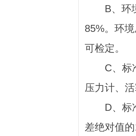
B、环境条
85%。环
可检定。
C、标准
压力计、活
D、标准
差绝对值的1