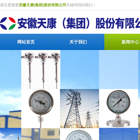
请百度搜索
安徽天康(集团)股份有限公司
关键词找到我们！
网站首页
关于我们
新闻中心