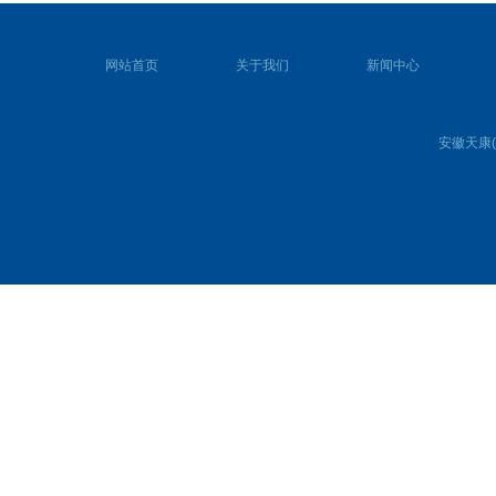
网站首页
关于我们
新闻中心
安徽天康(集